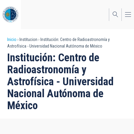
Pasar
al
contenido
principal
Sobrescribir
Inicio
Institucion
Institución: Centro de Radioastronomía y
Astrofísica - Universidad Nacional Autónoma de México
enlaces
Institución: Centro de
de
Radioastronomía y
ayuda
Astrofísica - Universidad
a
Nacional Autónoma de
la
navegación
México