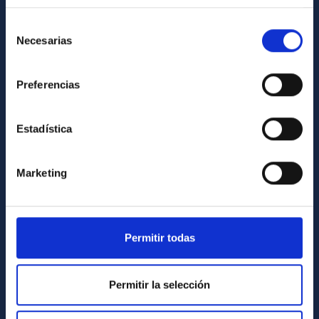
Directorio de personal
Selección
Necesarias
de
Biblioteca
consentimiento
Registro general
Preferencias
INFORMACIÓN INSTITUCIONAL
Estadística
Legislación
Transparencia
Marketing
Código ético y política antifraude
Igualdad y diversidad de género
Forever IAC
Permitir todas
Medio Ambiente y Sostenibilidad
Proyectos institucionales
Permitir la selección
Financiación externa