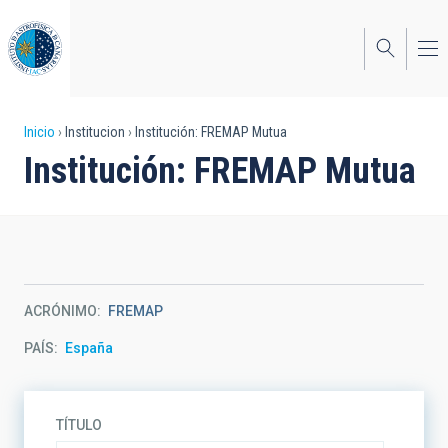
Pasar
al
contenido
principal
Sobrescribir
Inicio
Institucion
Institución: FREMAP Mutua
Institución: FREMAP Mutua
enlaces
de
ayuda
a
la
ACRÓNIMO
FREMAP
navegación
PAÍS
España
TÍTULO