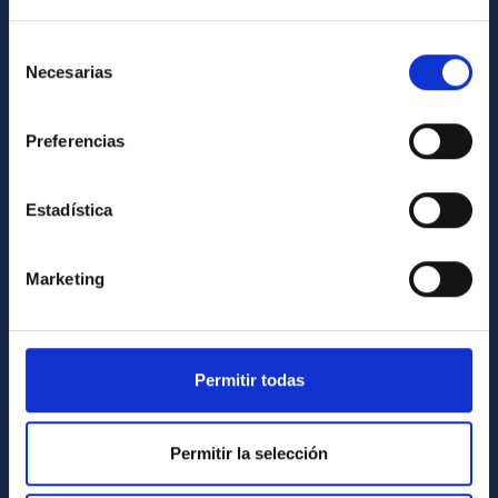
Cómo llegar al IAC
Selección
Directorio de personal
Necesarias
de
Biblioteca
consentimiento
Registro general
Preferencias
INFORMACIÓN INSTITUCIONAL
Estadística
Legislación
Transparencia
Marketing
Código ético y política antifraude
Igualdad y diversidad de género
Permitir todas
Forever IAC
Medio Ambiente y Sostenibilidad
Permitir la selección
Proyectos institucionales
Financiación externa