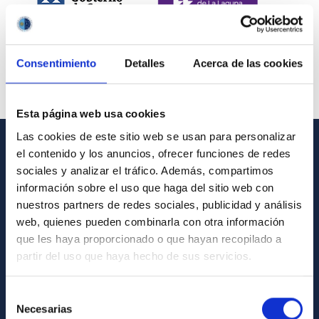
Consentimiento
Detalles
Acerca de las cookies
Esta página web usa cookies
Las cookies de este sitio web se usan para personalizar
el contenido y los anuncios, ofrecer funciones de redes
INFORMACIÓN GENERAL
sociales y analizar el tráfico. Además, compartimos
información sobre el uso que haga del sitio web con
Contacto
nuestros partners de redes sociales, publicidad y análisis
Cómo llegar al IAC
web, quienes pueden combinarla con otra información
que les haya proporcionado o que hayan recopilado a
Directorio de personal
partir del uso que haya hecho de sus servicios.
Biblioteca
Registro general
Selección
Necesarias
de