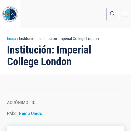
Pasar
al
contenido
principal
Sobrescribir
Inicio
Institucion
Institución: Imperial College London
Institución: Imperial
enlaces
College London
de
ayuda
a
la
navegación
ACRÓNIMO
ICL
PAÍS
Reino Unido