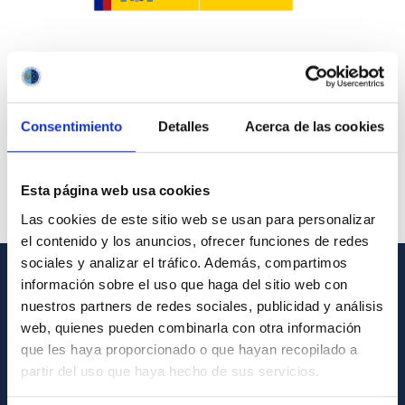
Consentimiento
Detalles
Acerca de las cookies
Esta página web usa cookies
Las cookies de este sitio web se usan para personalizar
el contenido y los anuncios, ofrecer funciones de redes
sociales y analizar el tráfico. Además, compartimos
información sobre el uso que haga del sitio web con
INFORMACIÓN GENERAL
nuestros partners de redes sociales, publicidad y análisis
web, quienes pueden combinarla con otra información
Contacto
que les haya proporcionado o que hayan recopilado a
Cómo llegar al IAC
partir del uso que haya hecho de sus servicios.
Directorio de personal