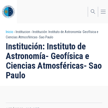
Pasar
al
contenido
principal
Sobrescribir
Inicio
Institucion
Institución: Instituto de Astronomía- Geofísica e
Ciencias Atmosféricas- Sao Paulo
enlaces
Institución: Instituto de
de
Astronomía- Geofísica e
ayuda
Ciencias Atmosféricas- Sao
a
Paulo
la
navegación