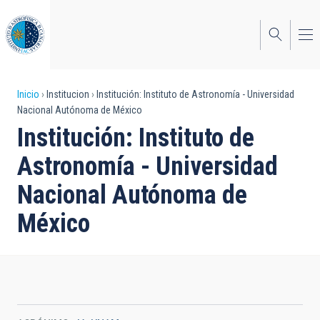
Pasar
al
contenido
principal
Sobrescribir
Inicio
Institucion
Institución: Instituto de Astronomía - Universidad
Nacional Autónoma de México
enlaces
Institución: Instituto de
de
Astronomía - Universidad
ayuda
Nacional Autónoma de
a
México
la
navegación