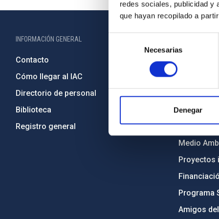
redes sociales, publicidad y
que hayan recopilado a parti
Selección
INFORMACIÓN GENERAL
INFORMACIÓN 
Necesarias
de
Contacto
Legislació
consentimiento
Cómo llegar al IAC
Transparen
Directorio de personal
Código étic
Biblioteca
Igualdad y 
Denegar
Registro general
Forever IA
Medio Ambi
Proyectos i
Financiaci
Programa 
Amigos del