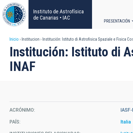
Pasar
al
Instituto de Astrofísica
contenido
de Canarias • IAC
PRESENTACIÓN
principal
Navega
Sobrescribir
Inicio
Institucion
Institución: Istituto di Astrofisica Spaziale e Fisica C
principa
Institución: Istituto di
enlaces
INAF
de
ayuda
a
la
ACRÓNIMO
IASF-
navegación
PAÍS
Italia