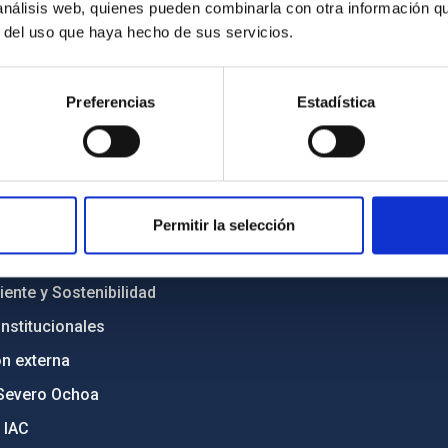
 análisis web, quienes pueden combinarla con otra información q
r del uso que haya hecho de sus servicios.
INSTITUCIONAL
PORTAL DEL IAC
Preferencias
Estadística
n
Mapa web
cia
Políticas de privacidad
o y política antifraude
Aviso legal
diversidad de género
Política de cookies
Permitir la selección
C
Accesibilidad
ente y Sostenibilidad
nstitucionales
ón externa
Severo Ochoa
 IAC