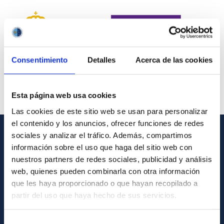
Consentimiento
Detalles
Acerca de las cookies
Esta página web usa cookies
Las cookies de este sitio web se usan para personalizar
el contenido y los anuncios, ofrecer funciones de redes
sociales y analizar el tráfico. Además, compartimos
INFORMACIÓN GENERAL
información sobre el uso que haga del sitio web con
nuestros partners de redes sociales, publicidad y análisis
Contacto
web, quienes pueden combinarla con otra información
Cómo llegar al IAC
que les haya proporcionado o que hayan recopilado a
partir del uso que haya hecho de sus servicios.
Directorio de personal
Biblioteca
Selección