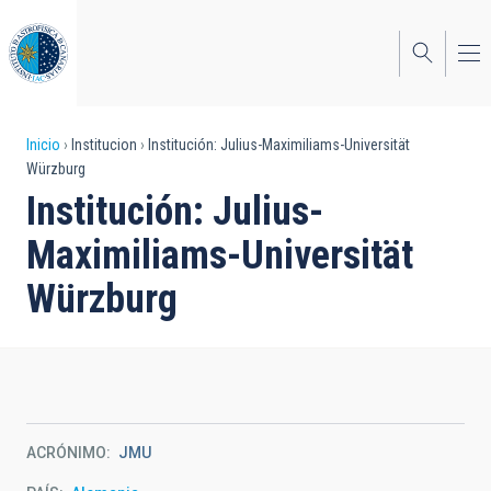
Pasar
al
contenido
principal
Sobrescribir
Inicio
Institucion
Institución: Julius-Maximiliams-Universität
Würzburg
enlaces
Institución: Julius-
de
Maximiliams-Universität
ayuda
Würzburg
a
la
navegación
ACRÓNIMO
JMU