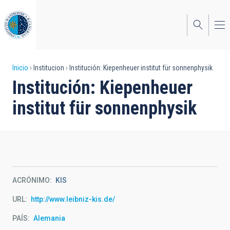
Pasar
al
contenido
principal
Sobrescribir
Inicio
Institucion
Institución: Kiepenheuer institut für sonnenphysik
Institución: Kiepenheuer
enlaces
institut für sonnenphysik
de
ayuda
a
la
navegación
ACRÓNIMO
KIS
URL
http://www.leibniz-kis.de/
PAÍS
Alemania