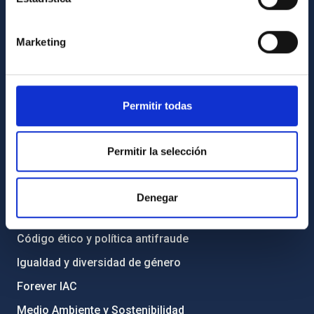
INFORMACIÓN GENERAL
Contacto
Marketing
Cómo llegar al IAC
Directorio de personal
Biblioteca
Permitir todas
Registro general
Permitir la selección
INFORMACIÓN INSTITUCIONAL
Legislación
Denegar
Transparencia
Código ético y política antifraude
Igualdad y diversidad de género
Forever IAC
Medio Ambiente y Sostenibilidad