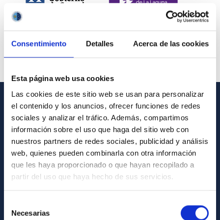
Consentimiento
Detalles
Acerca de las cookies
Esta página web usa cookies
Las cookies de este sitio web se usan para personalizar
el contenido y los anuncios, ofrecer funciones de redes
INFORMACIÓN GENERAL
sociales y analizar el tráfico. Además, compartimos
información sobre el uso que haga del sitio web con
Contacto
nuestros partners de redes sociales, publicidad y análisis
Cómo llegar al IAC
web, quienes pueden combinarla con otra información
que les haya proporcionado o que hayan recopilado a
Directorio de personal
partir del uso que haya hecho de sus servicios.
Biblioteca
Registro general
Selección
Necesarias
de