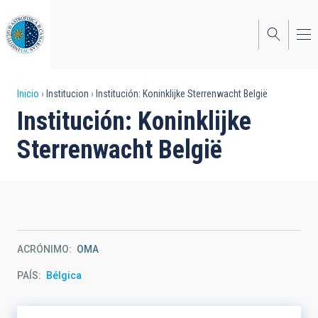
Pasar
al
contenido
principal
Sobrescribir
Inicio
Institucion
Institución: Koninklijke Sterrenwacht België
Institución: Koninklijke
enlaces
Sterrenwacht België
de
ayuda
a
la
navegación
ACRÓNIMO
OMA
PAÍS
Bélgica