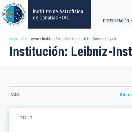
Pasar
al
Instituto de Astrofísica
contenido
de Canarias • IAC
PRESENTACIÓN
principal
Navega
Sobrescribir
Inicio
Institucion
Institución: Leibniz-Institut für Sonnenphysik
principa
Institución: Leibniz-Ins
enlaces
de
ayuda
a
PAÍS
Alem
la
navegación
TÍTULO