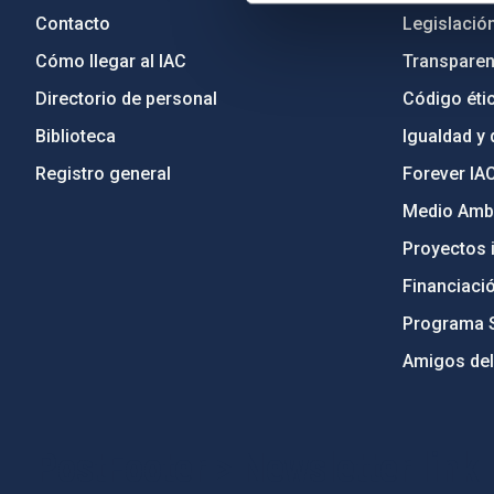
Contacto
Legislació
Cómo llegar al IAC
Transparen
Directorio de personal
Código étic
Biblioteca
Igualdad y 
Registro general
Forever IA
Medio Ambi
Proyectos i
Financiaci
Programa 
Amigos del
PostFooter > Newsletter link