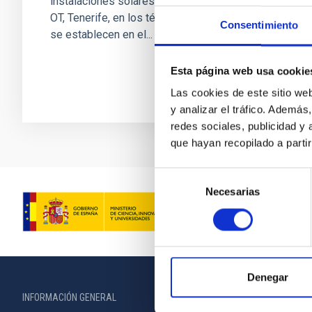
instalaciones solares alemanas erigidas en el
OT, Tenerife, en los términos y condiciones que
Consentimiento
se establecen en el...
Esta página web usa cookie
Las cookies de este sitio we
y analizar el tráfico. Ademá
redes sociales, publicidad y
que hayan recopilado a parti
Selección
Necesarias
de
consentimiento
Denegar
INFORMACIÓN GENERAL
INFORMACIÓN 