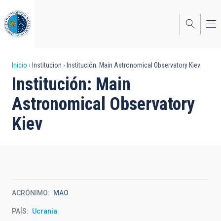
Pasar
al
contenido
principal
Sobrescribir
Inicio
Institucion
Institución: Main Astronomical Observatory Kiev
Institución: Main
enlaces
Astronomical Observatory
de
ayuda
Kiev
a
la
navegación
ACRÓNIMO
MAO
PAÍS
Ucrania