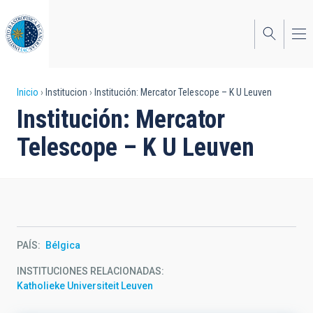
Pasar
al
contenido
principal
Sobrescribir
Inicio
Institucion
Institución: Mercator Telescope – K U Leuven
Institución: Mercator
enlaces
Telescope – K U Leuven
de
ayuda
a
la
navegación
PAÍS
Bélgica
INSTITUCIONES RELACIONADAS
Katholieke Universiteit Leuven