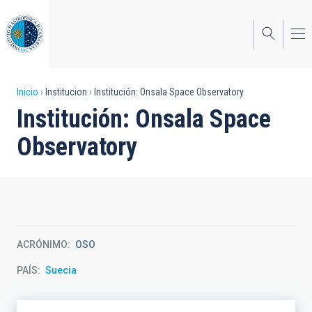
Pasar
al
contenido
principal
Sobrescribir
Inicio
Institucion
Institución: Onsala Space Observatory
Institución: Onsala Space
enlaces
Observatory
de
ayuda
a
la
navegación
ACRÓNIMO
OSO
PAÍS
Suecia