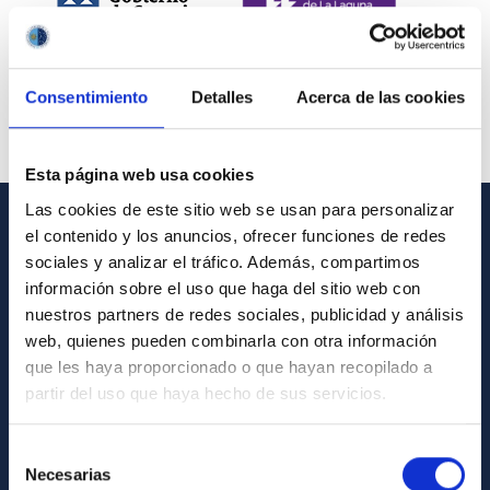
Consentimiento
Detalles
Acerca de las cookies
Esta página web usa cookies
Las cookies de este sitio web se usan para personalizar
el contenido y los anuncios, ofrecer funciones de redes
INFORMACIÓN GENERAL
sociales y analizar el tráfico. Además, compartimos
información sobre el uso que haga del sitio web con
Contacto
nuestros partners de redes sociales, publicidad y análisis
Cómo llegar al IAC
web, quienes pueden combinarla con otra información
que les haya proporcionado o que hayan recopilado a
Directorio de personal
partir del uso que haya hecho de sus servicios.
Biblioteca
Registro general
Selección
Necesarias
de