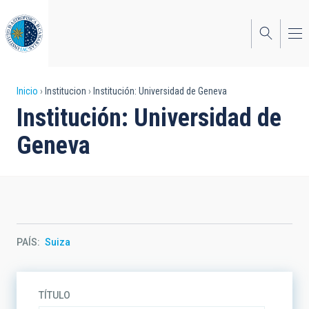
Pasar
al
contenido
principal
Sobrescribir
Inicio
Institucion
Institución: Universidad de Geneva
Institución: Universidad de
enlaces
Geneva
de
ayuda
a
la
navegación
PAÍS
Suiza
TÍTULO