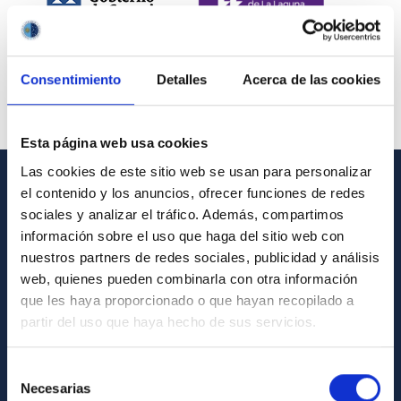
Consentimiento
Detalles
Acerca de las cookies
Esta página web usa cookies
Las cookies de este sitio web se usan para personalizar
el contenido y los anuncios, ofrecer funciones de redes
INFORMACIÓN GENERAL
sociales y analizar el tráfico. Además, compartimos
información sobre el uso que haga del sitio web con
Contacto
nuestros partners de redes sociales, publicidad y análisis
Cómo llegar al IAC
web, quienes pueden combinarla con otra información
que les haya proporcionado o que hayan recopilado a
Directorio de personal
partir del uso que haya hecho de sus servicios.
Biblioteca
Registro general
Selección
Necesarias
de