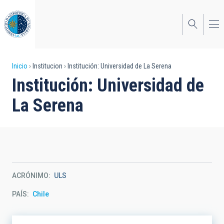
Pasar
al
contenido
principal
Sobrescribir
Inicio
Institucion
Institución: Universidad de La Serena
Institución: Universidad de
enlaces
La Serena
de
ayuda
a
la
navegación
ACRÓNIMO
ULS
PAÍS
Chile