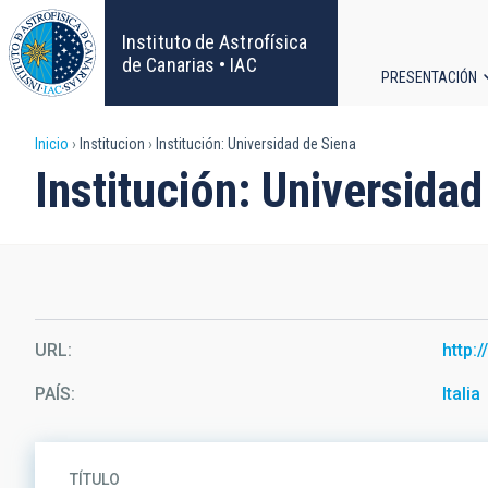
Pasar
al
Instituto de Astrofísica
contenido
de Canarias • IAC
PRESENTACIÓN
principal
Navega
Sobrescribir
Inicio
Institucion
Institución: Universidad de Siena
principa
Institución: Universidad
enlaces
de
ayuda
a
URL
http:/
la
PAÍS
Italia
navegación
TÍTULO