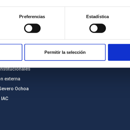
n
Mapa web
Preferencias
Estadística
cia
Políticas de privacidad
o y política antifraude
Aviso legal
diversidad de género
Política de cookies
C
Accesibilidad
Permitir la selección
ente y Sostenibilidad
nstitucionales
ón externa
Severo Ochoa
 IAC