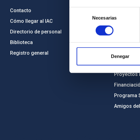
Contacto
Legislació
Selección
Necesarias
de
Cómo llegar al IAC
Transparen
consentimiento
Directorio de personal
Código étic
Biblioteca
Igualdad y 
Registro general
Forever IA
Denegar
Medio Ambi
Proyectos i
Financiaci
Programa 
Amigos del
PostFooter > Newsletter link