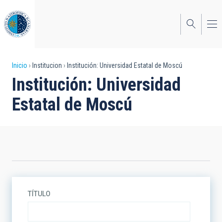
Pasar
al
contenido
principal
Sobrescribir
Inicio
Institucion
Institución: Universidad Estatal de Moscú
Institución: Universidad
enlaces
Estatal de Moscú
de
ayuda
a
la
navegación
TÍTULO