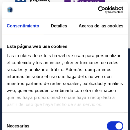
Consentimiento
Detalles
Acerca de las cookies
Esta página web usa cookies
Las cookies de este sitio web se usan para personalizar
el contenido y los anuncios, ofrecer funciones de redes
INFORMACIÓN GENERAL
sociales y analizar el tráfico. Además, compartimos
información sobre el uso que haga del sitio web con
Contacto
nuestros partners de redes sociales, publicidad y análisis
Cómo llegar al IAC
web, quienes pueden combinarla con otra información
que les haya proporcionado o que hayan recopilado a
Directorio de personal
partir del uso que haya hecho de sus servicios.
Biblioteca
Registro general
Selección
Necesarias
de