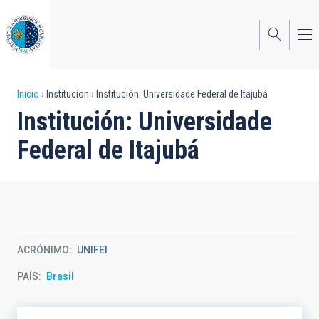
Pasar
al
contenido
principal
Sobrescribir
Inicio
Institucion
Institución: Universidade Federal de Itajubá
Institución: Universidade
enlaces
Federal de Itajubá
de
ayuda
a
la
navegación
ACRÓNIMO
UNIFEI
PAÍS
Brasil