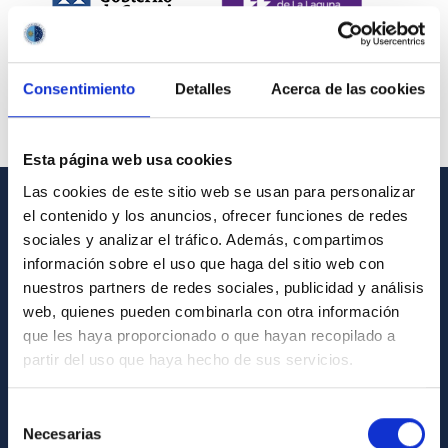
Consentimiento
Detalles
Acerca de las cookies
Esta página web usa cookies
Las cookies de este sitio web se usan para personalizar
el contenido y los anuncios, ofrecer funciones de redes
INFORMACIÓN GENERAL
sociales y analizar el tráfico. Además, compartimos
información sobre el uso que haga del sitio web con
Contacto
nuestros partners de redes sociales, publicidad y análisis
Cómo llegar al IAC
web, quienes pueden combinarla con otra información
que les haya proporcionado o que hayan recopilado a
Directorio de personal
partir del uso que haya hecho de sus servicios.
Biblioteca
Registro general
Selección
Necesarias
de