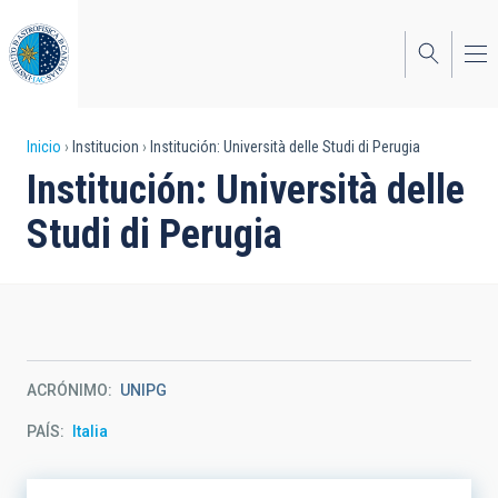
Pasar
al
contenido
principal
Sobrescribir
Inicio
Institucion
Institución: Università delle Studi di Perugia
Institución: Università delle
enlaces
Studi di Perugia
de
ayuda
a
la
navegación
ACRÓNIMO
UNIPG
PAÍS
Italia