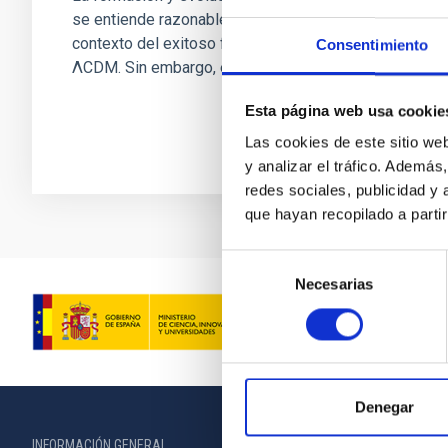
se entiende razonablemente bien en el
contexto del exitoso formalismo estándar
Consentimiento
ΛCDM. Sin embargo, estas...
Esta página web usa cookie
Las cookies de este sitio we
y analizar el tráfico. Ademá
redes sociales, publicidad y
que hayan recopilado a parti
Selección
Necesarias
de
consentimiento
Denegar
INFORMACIÓN GENERAL
INFORMACIÓN 