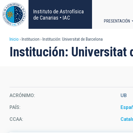
Pasar
al
Instituto de Astrofísica
contenido
de Canarias • IAC
PRESENTACIÓN
principal
Navega
Sobrescribir
Inicio
Institucion
Institución: Universitat de Barcelona
principa
Institución: Universitat
enlaces
de
ayuda
a
ACRÓNIMO
UB
la
PAÍS
Espa
navegación
CCAA
Catal