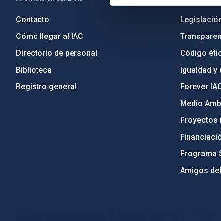
Contacto
Legislació
Cómo llegar al IAC
Transparen
Directorio de personal
Código étic
Biblioteca
Igualdad y 
Registro general
Forever IA
Medio Ambi
Proyectos i
Financiaci
Programa 
Amigos del
PostFooter > Newsletter link