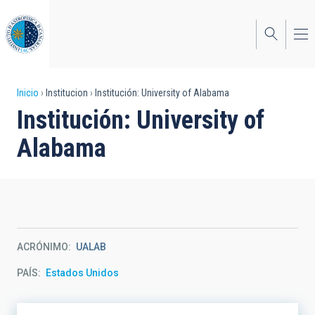
Pasar
al
contenido
principal
Sobrescribir
Inicio
Institucion
Institución: University of Alabama
Institución: University of
enlaces
Alabama
de
ayuda
a
la
navegación
ACRÓNIMO
UALAB
PAÍS
Estados Unidos