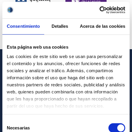
Consentimiento
Detalles
Acerca de las cookies
Esta página web usa cookies
Las cookies de este sitio web se usan para personalizar
el contenido y los anuncios, ofrecer funciones de redes
INFORMACIÓN GENERAL
sociales y analizar el tráfico. Además, compartimos
información sobre el uso que haga del sitio web con
Contacto
nuestros partners de redes sociales, publicidad y análisis
Cómo llegar al IAC
web, quienes pueden combinarla con otra información
que les haya proporcionado o que hayan recopilado a
Directorio de personal
partir del uso que haya hecho de sus servicios.
Biblioteca
Registro general
Selección
Necesarias
de