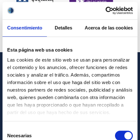
Consentimiento
Detalles
Acerca de las cookies
Esta página web usa cookies
Las cookies de este sitio web se usan para personalizar
el contenido y los anuncios, ofrecer funciones de redes
INFORMACIÓN GENERAL
sociales y analizar el tráfico. Además, compartimos
información sobre el uso que haga del sitio web con
Contacto
nuestros partners de redes sociales, publicidad y análisis
Cómo llegar al IAC
web, quienes pueden combinarla con otra información
que les haya proporcionado o que hayan recopilado a
Directorio de personal
partir del uso que haya hecho de sus servicios.
Biblioteca
Registro general
Selección
Necesarias
de