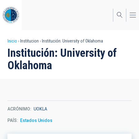
Pasar
al
contenido
principal
Sobrescribir
Inicio
Institucion
Institución: University of Oklahoma
Institución: University of
enlaces
Oklahoma
de
ayuda
a
la
navegación
ACRÓNIMO
UOKLA
PAÍS
Estados Unidos