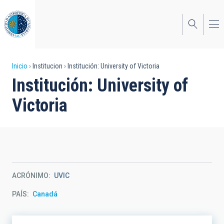
Pasar
al
contenido
principal
Sobrescribir
Inicio
Institucion
Institución: University of Victoria
Institución: University of
enlaces
Victoria
de
ayuda
a
la
navegación
ACRÓNIMO
UVIC
PAÍS
Canadá