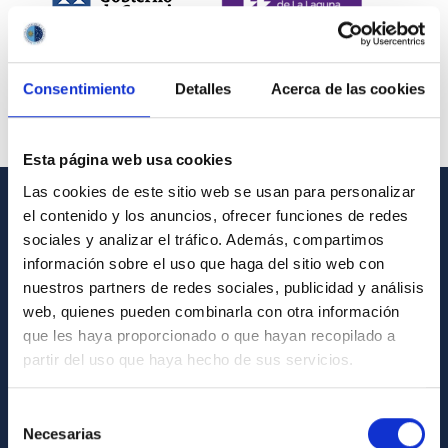
Consentimiento
Detalles
Acerca de las cookies
Esta página web usa cookies
Las cookies de este sitio web se usan para personalizar
el contenido y los anuncios, ofrecer funciones de redes
INFORMACIÓN GENERAL
sociales y analizar el tráfico. Además, compartimos
información sobre el uso que haga del sitio web con
Contacto
nuestros partners de redes sociales, publicidad y análisis
Cómo llegar al IAC
web, quienes pueden combinarla con otra información
que les haya proporcionado o que hayan recopilado a
Directorio de personal
partir del uso que haya hecho de sus servicios.
Biblioteca
Registro general
Selección
Necesarias
de