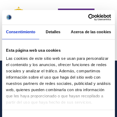
Consentimiento
Detalles
Acerca de las cookies
Esta página web usa cookies
Las cookies de este sitio web se usan para personalizar
el contenido y los anuncios, ofrecer funciones de redes
sociales y analizar el tráfico. Además, compartimos
INFORMACIÓN GENERAL
información sobre el uso que haga del sitio web con
nuestros partners de redes sociales, publicidad y análisis
Contacto
web, quienes pueden combinarla con otra información
Cómo llegar al IAC
que les haya proporcionado o que hayan recopilado a
partir del uso que haya hecho de sus servicios.
Directorio de personal
Biblioteca
Selección