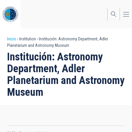
Pasar
al
contenido
principal
Sobrescribir
Inicio
Institution
Institución: Astronomy Department, Adler
Planetarium and Astronomy Museum
enlaces
Institución: Astronomy
de
Department, Adler
ayuda
Planetarium and Astronomy
a
Museum
la
navegación