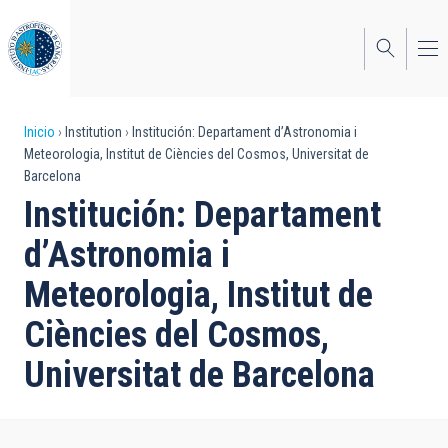
Pasar
al
contenido
principal
Sobrescribir
Inicio
Institution
Institución: Departament d’Astronomia i
Meteorologia, Institut de Ciències del Cosmos, Universitat de
enlaces
Barcelona
de
Institución: Departament
ayuda
d’Astronomia i
a
Meteorologia, Institut de
la
Ciències del Cosmos,
navegación
Universitat de Barcelona