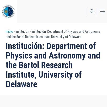
Pasar
al
contenido
principal
Sobrescribir
Inicio
Institution
Institución: Department of Physics and Astronomy
and the Bartol Research Institute, University of Delaware
enlaces
Institución: Department of
de
Physics and Astronomy and
ayuda
the Bartol Research
a
Institute, University of
la
navegación
Delaware