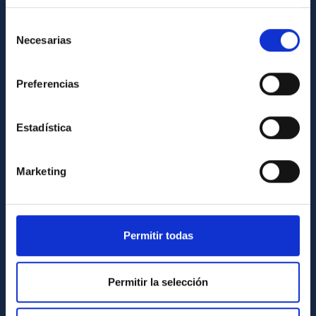
Directorio de personal
Selección
Necesarias
de
Biblioteca
consentimiento
Registro general
Preferencias
INFORMACIÓN INSTITUCIONAL
Estadística
Legislación
Transparencia
Marketing
Código ético y política antifraude
Igualdad y diversidad de género
Forever IAC
Permitir todas
Medio Ambiente y Sostenibilidad
Proyectos institucionales
Permitir la selección
Financiación externa