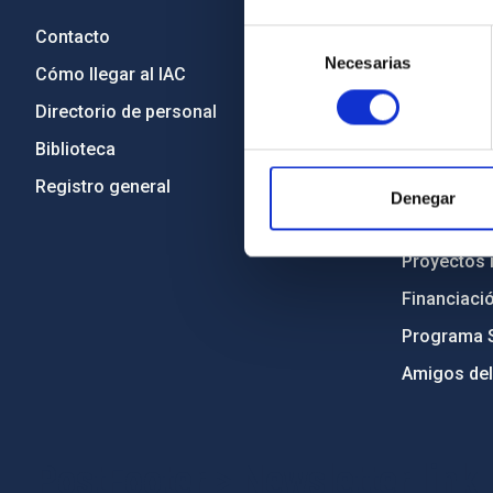
Contacto
Legislació
Selección
Necesarias
de
Cómo llegar al IAC
Transparen
consentimiento
Directorio de personal
Código étic
Biblioteca
Igualdad y 
Registro general
Forever IA
Denegar
Medio Ambi
Proyectos i
Financiaci
Programa 
Amigos del
PostFooter > Newsletter link