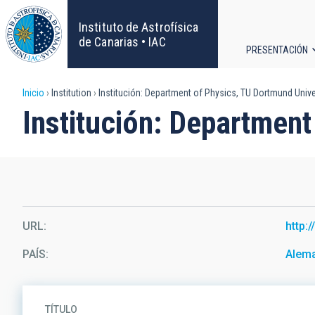
Pasar
al
Instituto de Astrofísica
contenido
de Canarias • IAC
PRESENTACIÓN
principal
Navega
Sobrescribir
Inicio
Institution
Institución: Department of Physics, TU Dortmund Unive
principa
Institución: Department
enlaces
de
ayuda
a
URL
http:
la
PAÍS
Alem
navegación
TÍTULO