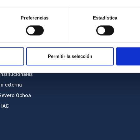
n
Mapa web
Preferencias
Estadística
cia
Políticas de privacidad
o y política antifraude
Aviso legal
diversidad de género
Política de cookies
C
Accesibilidad
Permitir la selección
ente y Sostenibilidad
nstitucionales
ón externa
Severo Ochoa
 IAC