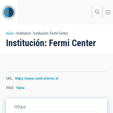
Pasar
al
contenido
principal
Sobrescribir
Inicio
Institution
Institución: Fermi Center
Institución: Fermi Center
enlaces
de
ayuda
a
la
URL
https://www.centrofermi.it/
navegación
PAÍS
Italia
TÍTULO