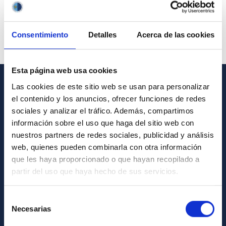
Consentimiento
Detalles
Acerca de las cookies
Esta página web usa cookies
Las cookies de este sitio web se usan para personalizar
INFORMACIÓN GENERAL
el contenido y los anuncios, ofrecer funciones de redes
sociales y analizar el tráfico. Además, compartimos
Contacto
información sobre el uso que haga del sitio web con
Cómo llegar al IAC
nuestros partners de redes sociales, publicidad y análisis
web, quienes pueden combinarla con otra información
Directorio de personal
que les haya proporcionado o que hayan recopilado a
Biblioteca
partir del uso que haya hecho de sus servicios.
Registro general
Selección
Necesarias
INFORMACIÓN INSTITUCIONAL
de
consentimiento