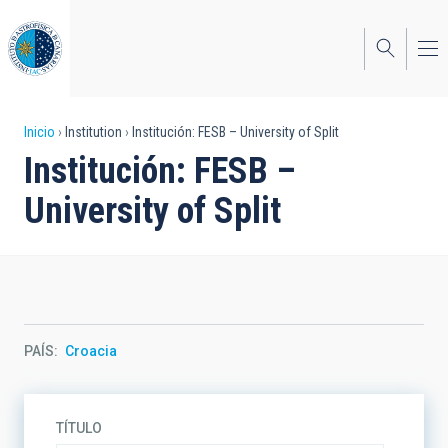
Pasar
al
contenido
principal
Sobrescribir
Inicio
Institution
Institución: FESB – University of Split
Institución: FESB –
enlaces
University of Split
de
ayuda
a
la
navegación
PAÍS
Croacia
TÍTULO