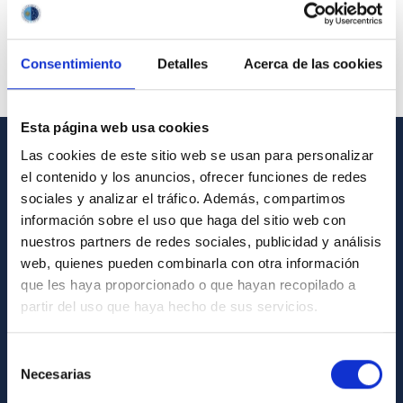
Consentimiento
Detalles
Acerca de las cookies
Esta página web usa cookies
Las cookies de este sitio web se usan para personalizar
INFORMACIÓN GENERAL
el contenido y los anuncios, ofrecer funciones de redes
sociales y analizar el tráfico. Además, compartimos
Contacto
información sobre el uso que haga del sitio web con
Cómo llegar al IAC
nuestros partners de redes sociales, publicidad y análisis
web, quienes pueden combinarla con otra información
Directorio de personal
que les haya proporcionado o que hayan recopilado a
Biblioteca
partir del uso que haya hecho de sus servicios.
Registro general
Selección
Necesarias
INFORMACIÓN INSTITUCIONAL
de
consentimiento