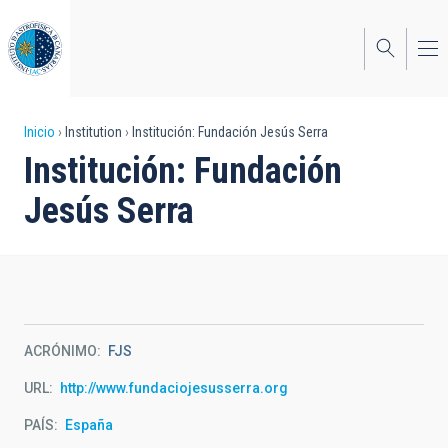
Pasar
al
contenido
principal
Sobrescribir
Inicio
Institution
Institución: Fundación Jesús Serra
Institución: Fundación
enlaces
Jesús Serra
de
ayuda
a
la
navegación
ACRÓNIMO
FJS
URL
http://www.fundaciojesusserra.org
PAÍS
España