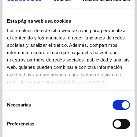
Esta página web usa cookies
Las cookies de este sitio web se usan para personalizar
el contenido y los anuncios, ofrecer funciones de redes
sociales y analizar el tráfico. Además, compartimos
EVENTO
información sobre el uso que haga del sitio web con
Restricciones sobre la materia oscura
nuestros partners de redes sociales, publicidad y análisis
ultraligera a partir de las curvas de
web, quienes pueden combinarla con otra información
rotación de las galaxias por el Prof. Diego
que les haya proporcionado o que hayan recopilado a
Blas (King's College London)
partir del uso que haya hecho de sus servicios.
La materia oscura ultraligera bosónica (ULDM) en el
rango de masas m ~ $10^{-22} - 10^{-21} \rm eV$ ha
Selección
sido invocada como un candidato motivado con
Necesarias
de
nuevas...
consentimiento
Preferencias