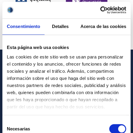
Consentimiento
Detalles
Acerca de las cookies
Esta página web usa cookies
Las cookies de este sitio web se usan para personalizar
el contenido y los anuncios, ofrecer funciones de redes
INFORMACIÓN GENERAL
sociales y analizar el tráfico. Además, compartimos
información sobre el uso que haga del sitio web con
Contacto
nuestros partners de redes sociales, publicidad y análisis
Cómo llegar al IAC
web, quienes pueden combinarla con otra información
que les haya proporcionado o que hayan recopilado a
Directorio de personal
partir del uso que haya hecho de sus servicios.
Biblioteca
Registro general
Selección
Necesarias
de