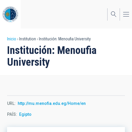
Pasar
al
contenido
principal
Sobrescribir
Inicio
Institution
Institución: Menoufia University
Institución: Menoufia
enlaces
University
de
ayuda
a
la
navegación
URL
http://mu.menofia.edu.eg/Home/en
PAÍS
Egipto