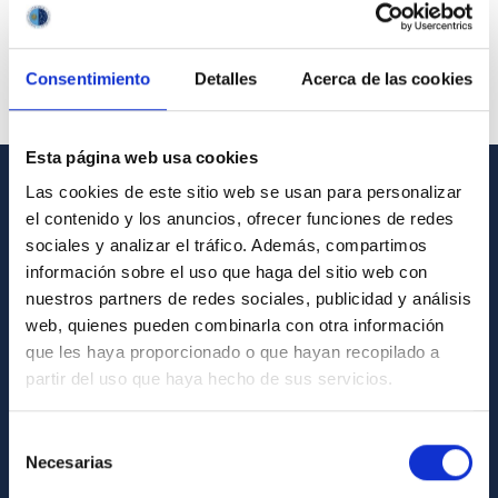
Consentimiento
Detalles
Acerca de las cookies
Esta página web usa cookies
Las cookies de este sitio web se usan para personalizar
INFORMACIÓN GENERAL
el contenido y los anuncios, ofrecer funciones de redes
sociales y analizar el tráfico. Además, compartimos
Contacto
información sobre el uso que haga del sitio web con
Cómo llegar al IAC
nuestros partners de redes sociales, publicidad y análisis
web, quienes pueden combinarla con otra información
Directorio de personal
que les haya proporcionado o que hayan recopilado a
Biblioteca
partir del uso que haya hecho de sus servicios.
Registro general
Selección
Necesarias
INFORMACIÓN INSTITUCIONAL
de
consentimiento