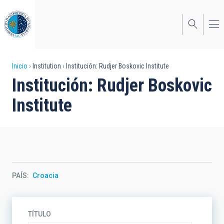
Pasar
al
contenido
principal
Sobrescribir
Inicio
Institution
Institución: Rudjer Boskovic Institute
Institución: Rudjer Boskovic
enlaces
Institute
de
ayuda
a
la
navegación
PAÍS
Croacia
TÍTULO