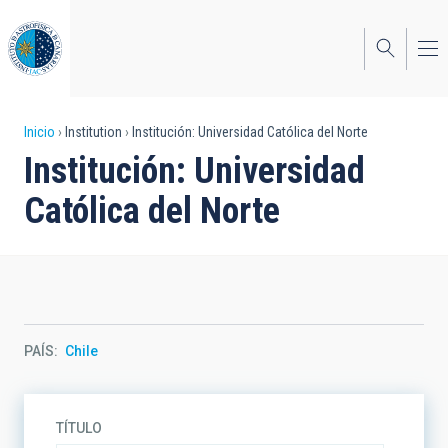
Pasar
al
contenido
principal
Sobrescribir
Inicio
Institution
Institución: Universidad Católica del Norte
Institución: Universidad
enlaces
Católica del Norte
de
ayuda
a
la
navegación
PAÍS
Chile
TÍTULO