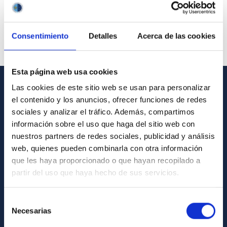
Consentimiento
Detalles
Acerca de las cookies
Esta página web usa cookies
Las cookies de este sitio web se usan para personalizar
INFORMACIÓN GENERAL
el contenido y los anuncios, ofrecer funciones de redes
sociales y analizar el tráfico. Además, compartimos
Contacto
información sobre el uso que haga del sitio web con
Cómo llegar al IAC
nuestros partners de redes sociales, publicidad y análisis
web, quienes pueden combinarla con otra información
Directorio de personal
que les haya proporcionado o que hayan recopilado a
Biblioteca
partir del uso que haya hecho de sus servicios.
Registro general
Selección
Necesarias
INFORMACIÓN INSTITUCIONAL
de
consentimiento