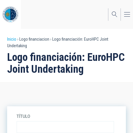
Pasar
al
contenido
principal
Sobrescribir
Inicio
Logo financiacion
Logo financiación: EuroHPC Joint
Undertaking
enlaces
Logo financiación: EuroHPC
de
Joint Undertaking
ayuda
a
la
navegación
TÍTULO