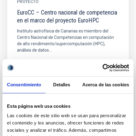
PROYECTO
EuroCC – Centro nacional de competencia
en el marco del proyecto EuroHPC
Instituto astrofísica de Canarias es miembro del
Centro Nacional de Competencias en computación
de alto rendimiento/supercomputación (HPC),
análisis de datos...
Consentimiento
Detalles
Acerca de las cookies
PROYECTO
Esta página web usa cookies
IACTEC Tecnología Médica: PatologIA
Las cookies de este sitio web se usan para personalizar
el contenido y los anuncios, ofrecer funciones de redes
El cáncer colorrectal es uno de los más agresivos y el
sociales y analizar el tráfico. Además, compartimos
más frecuentemente diagnosticado en España en