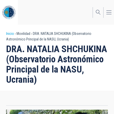
Pasar
al
contenido
principal
Sobrescribir
Inicio
Movilidad
DRA. NATALIA SHCHUKINA (Observatorio
Astronómico Principal de la NASU, Ucrania)
enlaces
DRA. NATALIA SHCHUKINA
de
(Observatorio Astronómico
ayuda
Principal de la NASU,
a
Ucrania)
la
navegación