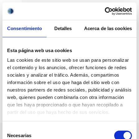
Pasar
al
contenido
principal
Consentimiento
Detalles
Acerca de las cookies
Sobrescribir
Inicio
Movilidad
PROF. YAKIV PAVLENKO (Main Astronomical
Observatory - National Academy of Sciences of Ukraine)
Esta página web usa cookies
enlaces
PROF. YAKIV PAVLENKO
Las cookies de este sitio web se usan para personalizar
de
el contenido y los anuncios, ofrecer funciones de redes
(Main Astronomical
ayuda
sociales y analizar el tráfico. Además, compartimos
Observatory - National
información sobre el uso que haga del sitio web con
a
nuestros partners de redes sociales, publicidad y análisis
Academy of Sciences of
la
web, quienes pueden combinarla con otra información
que les haya proporcionado o que hayan recopilado a
navegación
Ukraine)
partir del uso que haya hecho de sus servicios.
Selección
Necesarias
de