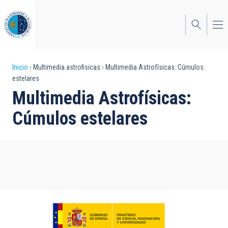
Pasar
al
contenido
principal
Sobrescribir
Inicio
Multimedia astrofisicas
Multimedia Astrofísicas: Cúmulos
estelares
enlaces
Multimedia Astrofísicas:
de
Cúmulos estelares
ayuda
a
la
navegación