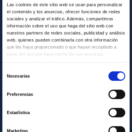
Las cookies de este sitio web se usan para personalizar
Biblioteca
el contenido y los anuncios, ofrecer funciones de redes
Registro general
sociales y analizar el tráfico. Además, compartimos
información sobre el uso que haga del sitio web con
INFORMACIÓN INSTITUCIONAL
nuestros partners de redes sociales, publicidad y análisis
web, quienes pueden combinarla con otra información
Legislación
que les haya proporcionado o que hayan recopilado a
Transparencia
partir del uso que haya hecho de sus servicios.
Código ético y política antifraude
Selección
Igualdad y diversidad de género
Necesarias
de
Forever IAC
consentimiento
Medio Ambiente y Sostenibilidad
Preferencias
Proyectos institucionales
Estadística
Financiación externa
Programa Severo Ochoa
Marketing