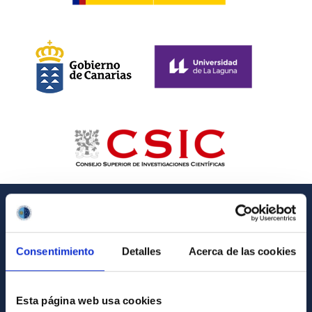
INFORMACIÓN GENERAL
Consentimiento
Detalles
Acerca de las cookies
Contacto
Cómo llegar al IAC
Esta página web usa cookies
Directorio de personal