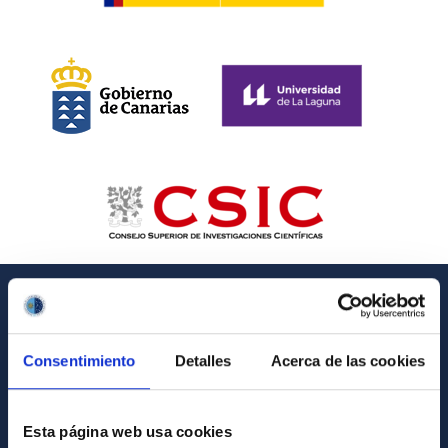
INFORMACIÓN GENERAL
Consentimiento
Detalles
Acerca de las cookies
Contacto
Cómo llegar al IAC
Esta página web usa cookies
Directorio de personal