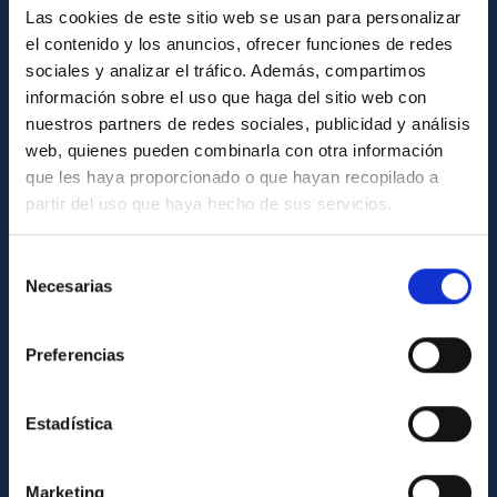
Las cookies de este sitio web se usan para personalizar
Biblioteca
el contenido y los anuncios, ofrecer funciones de redes
Registro general
sociales y analizar el tráfico. Además, compartimos
información sobre el uso que haga del sitio web con
INFORMACIÓN INSTITUCIONAL
nuestros partners de redes sociales, publicidad y análisis
web, quienes pueden combinarla con otra información
Legislación
que les haya proporcionado o que hayan recopilado a
Transparencia
partir del uso que haya hecho de sus servicios.
Código ético y política antifraude
Selección
Igualdad y diversidad de género
Necesarias
de
Forever IAC
consentimiento
Medio Ambiente y Sostenibilidad
Preferencias
Proyectos institucionales
Estadística
Financiación externa
Programa Severo Ochoa
Marketing