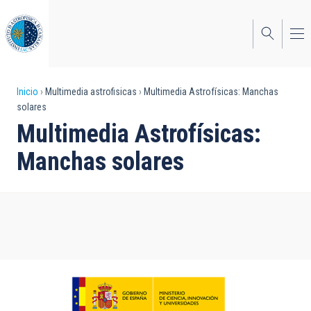
Pasar
al
contenido
principal
Sobrescribir
Inicio
Multimedia astrofisicas
Multimedia Astrofísicas: Manchas
solares
enlaces
Multimedia Astrofísicas:
de
Manchas solares
ayuda
a
la
navegación