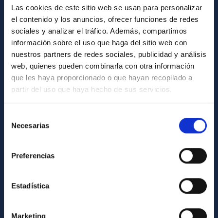
Las cookies de este sitio web se usan para personalizar
Biblioteca
el contenido y los anuncios, ofrecer funciones de redes
Registro general
sociales y analizar el tráfico. Además, compartimos
información sobre el uso que haga del sitio web con
INFORMACIÓN INSTITUCIONAL
nuestros partners de redes sociales, publicidad y análisis
web, quienes pueden combinarla con otra información
Legislación
que les haya proporcionado o que hayan recopilado a
Transparencia
partir del uso que haya hecho de sus servicios.
Código ético y política antifraude
Selección
Igualdad y diversidad de género
Necesarias
de
Forever IAC
consentimiento
Medio Ambiente y Sostenibilidad
Preferencias
Proyectos institucionales
Estadística
Financiación externa
Programa Severo Ochoa
Marketing