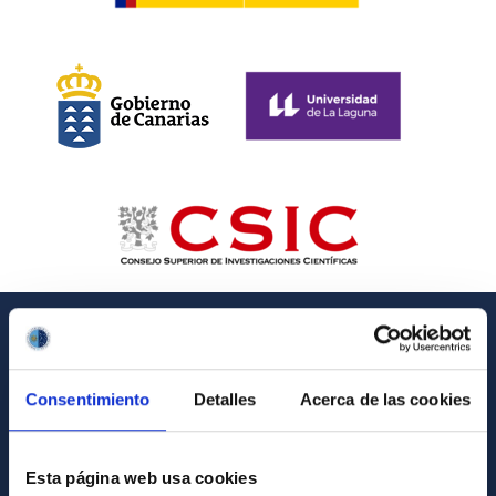
INFORMACIÓN GENERAL
Consentimiento
Detalles
Acerca de las cookies
Contacto
Cómo llegar al IAC
Esta página web usa cookies
Directorio de personal