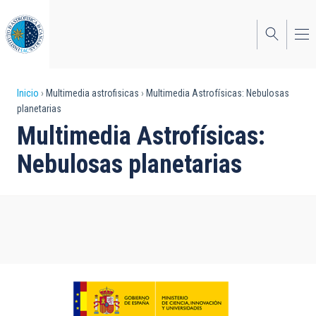
Pasar
al
contenido
principal
Sobrescribir
Inicio
Multimedia astrofisicas
Multimedia Astrofísicas: Nebulosas
planetarias
enlaces
Multimedia Astrofísicas:
de
Nebulosas planetarias
ayuda
a
la
navegación