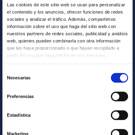
Las cookies de este sitio web se usan para personalizar
Biblioteca
el contenido y los anuncios, ofrecer funciones de redes
Registro general
sociales y analizar el tráfico. Además, compartimos
información sobre el uso que haga del sitio web con
INFORMACIÓN INSTITUCIONAL
nuestros partners de redes sociales, publicidad y análisis
web, quienes pueden combinarla con otra información
Legislación
que les haya proporcionado o que hayan recopilado a
Transparencia
partir del uso que haya hecho de sus servicios.
Código ético y política antifraude
Selección
Igualdad y diversidad de género
Necesarias
de
Forever IAC
consentimiento
Medio Ambiente y Sostenibilidad
Preferencias
Proyectos institucionales
Estadística
Financiación externa
Programa Severo Ochoa
Marketing