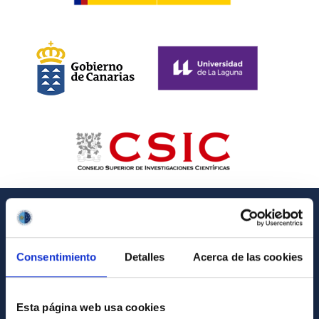
INFORMACIÓN GENERAL
Consentimiento
Detalles
Acerca de las cookies
Contacto
Cómo llegar al IAC
Esta página web usa cookies
Directorio de personal