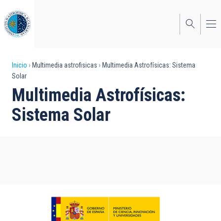
Pasar
al
contenido
principal
Sobrescribir
Inicio
Multimedia astrofisicas
Multimedia Astrofísicas: Sistema
Solar
enlaces
Multimedia Astrofísicas:
de
Sistema Solar
ayuda
a
la
navegación