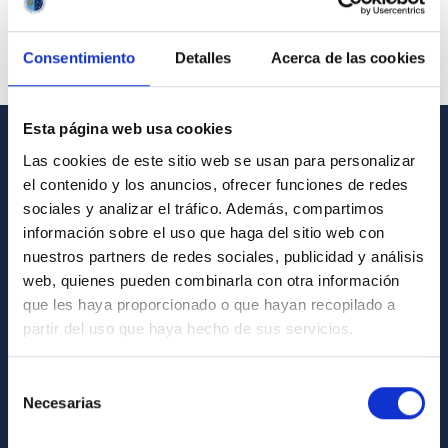
Consentimiento
Detalles
Acerca de las cookies
Esta página web usa cookies
Las cookies de este sitio web se usan para personalizar
INFORMACIÓN GENERAL
el contenido y los anuncios, ofrecer funciones de redes
Contacto
sociales y analizar el tráfico. Además, compartimos
información sobre el uso que haga del sitio web con
Cómo llegar al IAC
nuestros partners de redes sociales, publicidad y análisis
Directorio de personal
web, quienes pueden combinarla con otra información
que les haya proporcionado o que hayan recopilado a
Biblioteca
partir del uso que haya hecho de sus servicios.
Registro general
Selección
INFORMACIÓN INSTITUCIONAL
Necesarias
de
consentimiento
Legislación