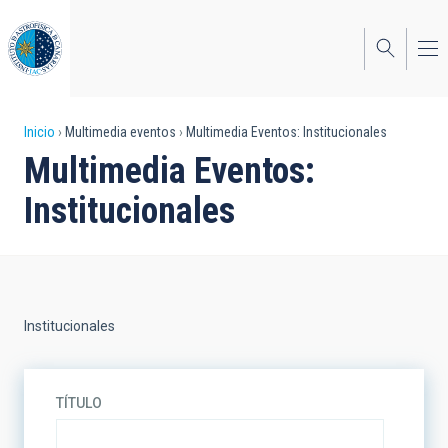
Pasar
al
contenido
principal
Sobrescribir
Inicio
Multimedia eventos
Multimedia Eventos: Institucionales
Multimedia Eventos:
enlaces
Institucionales
de
ayuda
a
la
Institucionales
navegación
TÍTULO