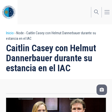
Pasar
al
contenido
principal
Sobrescribir
Inicio
Node
Caitlin Casey con Helmut Dannerbauer durante su
estancia en el IAC
enlaces
Caitlin Casey con Helmut
de
Dannerbauer durante su
ayuda
estancia en el IAC
a
la
navegación