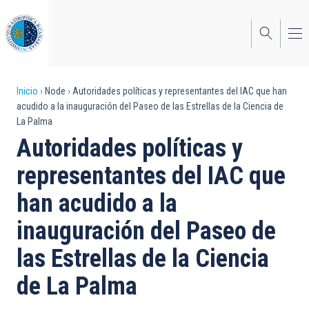
Pasar
al
contenido
principal
Sobrescribir
Inicio
Node
Autoridades políticas y representantes del IAC que han
acudido a la inauguración del Paseo de las Estrellas de la Ciencia de
enlaces
La Palma
de
Autoridades políticas y
ayuda
representantes del IAC que
a
han acudido a la
la
inauguración del Paseo de
navegación
las Estrellas de la Ciencia
de La Palma