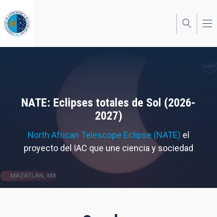
Pasar
al
contenido
principal
NATE: Eclipses totales de Sol (2026-
2027)
North African Telescope Eclipse (NATE)
el
proyecto del IAC que une ciencia y sociedad