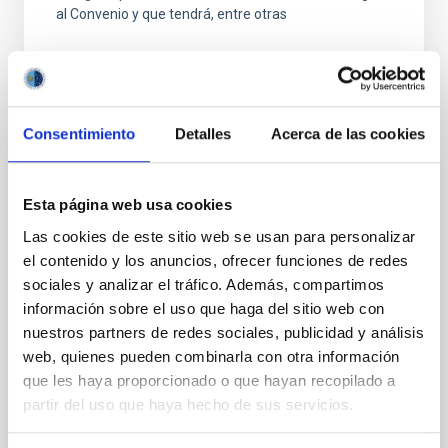
al Convenio y que tendrá, entre otras
Consentimiento
Detalles
Acerca de las cookies
FIJO TURNO LIBRE
Esta página web usa cookies
UN CONTRATO - TÉCNICO/A
Las cookies de este sitio web se usan para personalizar
MANTENIMIENTO GENERAL
el contenido y los anuncios, ofrecer funciones de redes
OBSERVATORIOS (ORM-LA PALMA) - FIJO
sociales y analizar el tráfico. Además, compartimos
LABORAL -PS-2026-031
información sobre el uso que haga del sitio web con
nuestros partners de redes sociales, publicidad y análisis
Se convoca proceso selectivo para el ingreso, como
web, quienes pueden combinarla con otra información
personal laboral fijo, de un puesto de trabajo con la
categoría profesional de Técnico/a Mantenimiento
que les haya proporcionado o que hayan recopilado a
General, acogido a Convenio y que tendrá
partir del uso que haya hecho de sus servicios.