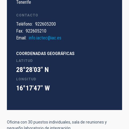
Tenerife
CONTACTO
Teléfono
922605200
Fax
922605210
Email
info.iactec@iac.es
COORDENADAS GEOGRÁFICAS
LATITUD
28°28'03" N
LONGITUD
16°17'47" W
Oficina con 30 puestos individuales, sala de reuniones y
pequeño laboratorio de integración