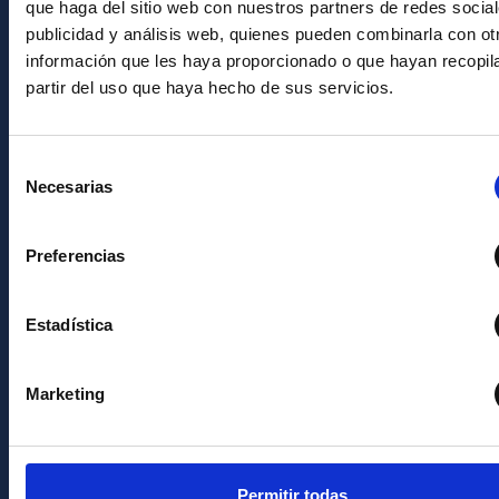
que haga del sitio web con nuestros partners de redes social
INFORMACIÓN GENERAL
publicidad y análisis web, quienes pueden combinarla con ot
información que les haya proporcionado o que hayan recopil
Contacto
partir del uso que haya hecho de sus servicios.
Cómo llegar al IAC
Directorio de personal
Selección
Necesarias
Biblioteca
de
consentimiento
Registro general
Preferencias
INFORMACIÓN INSTITUCIONAL
Estadística
Legislación
Transparencia
Marketing
Código ético y política antifraude
Igualdad y diversidad de género
Forever IAC
Permitir todas