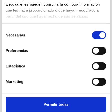
web, quienes pueden combinarla con otra información
que les haya proporcionado o que hayan recopilado a
partir del uso que haya hecho de sus servicios.
OSIRIS
OSIRIS Nasmyth-B
Selección
Instrumento
Imagen
Espectrógrafo
Necesarias
de
consentimiento
Preferencias
Estadística
Marketing
Permitir todas
MAIA