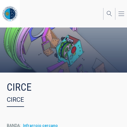
Pasar
al
contenido
principal
CIRCE
CIRCE
BANDA
Infrarrojo cercano