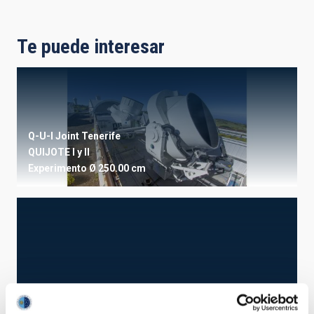
Te puede interesar
Q-U-I Joint Tenerife
QUIJOTE I y II
Experimento
Ø 250.00 cm