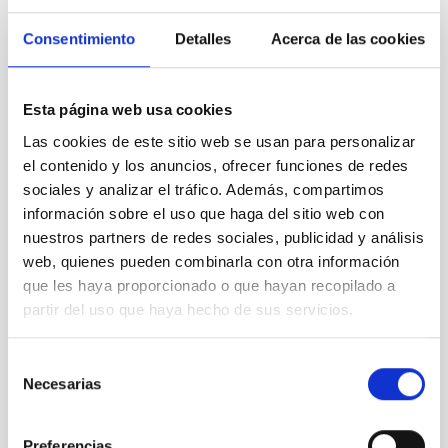
Consentimiento
Detalles
Acerca de las cookies
Esta página web usa cookies
MAGEC
Majorca Canary Survey of very fast moving sky object
Las cookies de este sitio web se usan para personalizar
Experimento
Ø 90.00 cm
el contenido y los anuncios, ofrecer funciones de redes
sociales y analizar el tráfico. Además, compartimos
información sobre el uso que haga del sitio web con
nuestros partners de redes sociales, publicidad y análisis
web, quienes pueden combinarla con otra información
que les haya proporcionado o que hayan recopilado a
partir del uso que haya hecho de sus servicios.
Selección
Necesarias
de
consentimiento
Preferencias