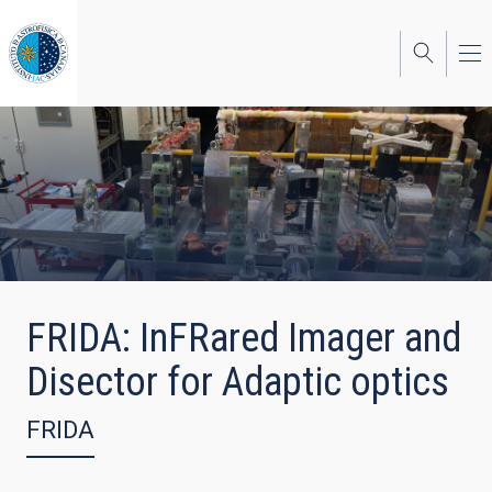
Pasar
al
contenido
principal
FRIDA: InFRared Imager and
Disector for Adaptic optics
FRIDA