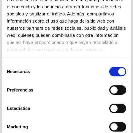
el contenido y los anuncios, ofrecer funciones de redes
sociales y analizar el tráfico. Además, compartimos
información sobre el uso que haga del sitio web con
nuestros partners de redes sociales, publicidad y análisis
web, quienes pueden combinarla con otra información
que les haya proporcionado o que hayan recopilado a
partir del uso que haya hecho de sus servicios.
Selección
Necesarias
de
consentimiento
OSIRIS
OSIRIS Nasmyth-B
Preferencias
Instrumento
Imagen
Espectrógrafo
Estadística
Marketing