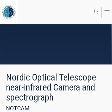
Pasar
al
contenido
principal
Nordic Optical Telescope
near-infrared Camera and
spectrograph
NOTCAM