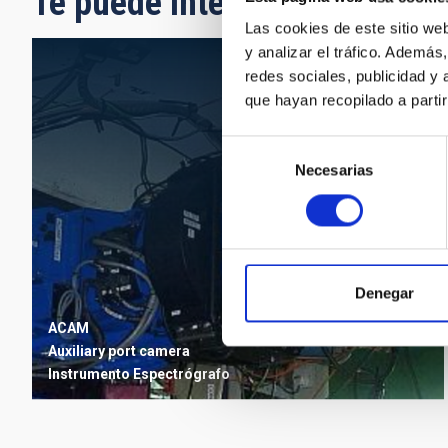
Te puede interesar
Las cookies de este sitio we
y analizar el tráfico. Ademá
redes sociales, publicidad y
que hayan recopilado a parti
Selección
Necesarias
de
consentimiento
Denegar
ACAM
Auxiliary port camera
Instrumento
Espectrógrafo