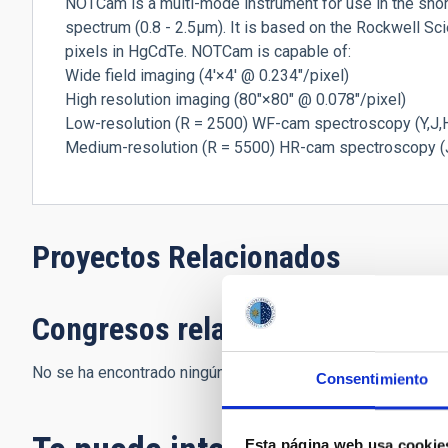
NOTCam is a multi-mode instrument for use in the shor
spectrum (0.8 - 2.5µm). It is based on the Rockwell 
pixels in HgCdTe. NOTCam is capable of:
Wide field imaging (4'×4' @ 0.234"/pixel)
High resolution imaging (80"×80" @ 0.078"/pixel)
Low-resolution (R = 2500) WF-cam spectroscopy (Y,J,
Medium-resolution (R = 5500) HR-cam spectroscopy (
Proyectos Relacionados
Congresos relacionados
No se ha encontrado ningún resultado.
Consentimiento
Esta página web usa cookie