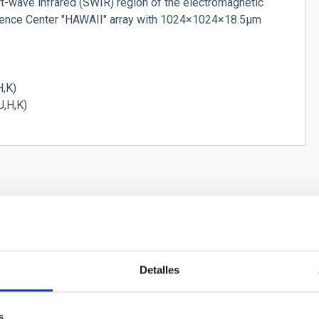
t-wave infrared (SWIR) region of the electromagnetic
Science Center "HAWAII" array with 1024×1024×18.5µm
H,K)
J,H,K)
Detalles
s