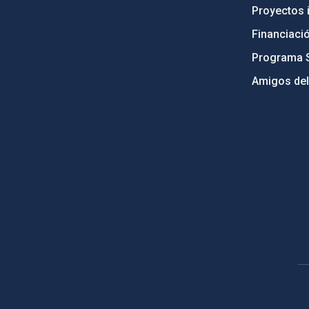
Proyectos i
Financiaci
Programa 
Amigos del
PostFooter > Newsletter link