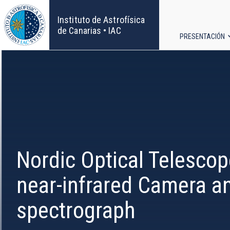
Pasar
al
Instituto de Astrofísica
contenido
de Canarias • IAC
PRESENTACIÓN
principal
Navega
principa
Nordic Optical Telescop
near-infrared Camera a
spectrograph