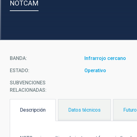
NOTCAM
BANDA
Infrarrojo cercano
ESTADO
Operativo
SUBVENCIONES
RELACIONADAS:
Descripción
Datos técnicos
Futuro
(solapa
activa)